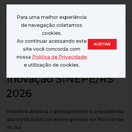
MENU
Para uma melhor experiência
de navegação coletamos
28/04/2026
cookies.
Ao continuar acessando este
ACEITAR
Abertas as inscrições
site você concorda com
nossa
Política de Privacidade
para o Prêmio
e utilização de cookies.
Inovação SINEPE/RS
2026
Iniciativa destaca o protagonismo e a excelência
das instituições de ensino privado do Rio Grande
do Sul