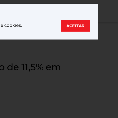
tícias
Contato
Associe-se
Entrar
de cookies.
ACEITAR
 em Gestão
Assessoria Jurídica
Prêmio Inovação
s Sindicais
SINEPE/RS
o de 11,5% em