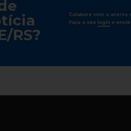
 de
tícia
Colabore com o acervo de
Faça o seu
login
e envie 
E/RS?