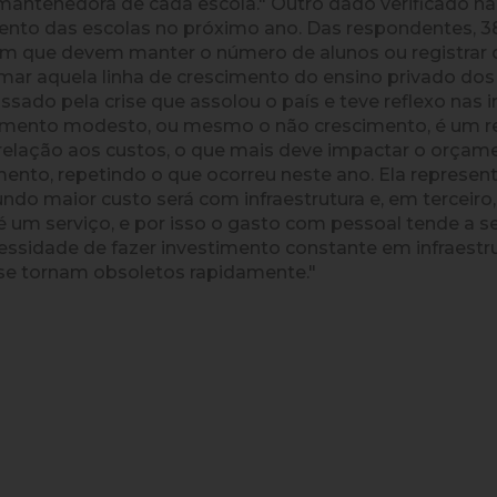
 mantenedora de cada escola." Outro dado verificado na
ento das escolas no próximo ano. Das respondentes, 
am que devem manter o número de alunos ou registrar 
ar aquela linha de crescimento do ensino privado dos
sado pela crise que assolou o país e teve reflexo nas i
cimento modesto, ou mesmo o não crescimento, é um re
Em relação aos custos, o que mais deve impactar o orça
mento, repetindo o que ocorreu neste ano. Ela represe
undo maior custo será com infraestrutura e, em terceir
é um serviço, e por isso o gasto com pessoal tende a s
cessidade de fazer investimento constante em infraestr
se tornam obsoletos rapidamente."