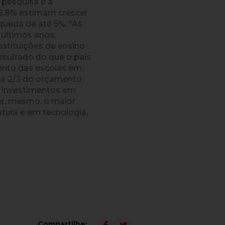
 pesquisa é a
38,8% estimam crescer
queda de até 5%. "As
 últimos anos,
nstituições de ensino.
sultado do que o país
mento das escolas em
nta 2/3 do orçamento
o, investimentos em
er, mesmo, o maior
utura e em tecnologia,
Compartilhe: