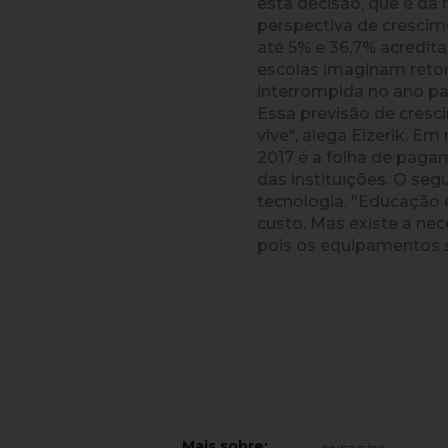
esta decisão, que é da
perspectiva de crescim
até 5% e 36,7% acredit
escolas imaginam retom
interrompida no ano pas
Essa previsão de cres
vive", alega Eizerik. 
2017 é a folha de paga
das instituições. O seg
tecnologia. "Educação 
custo. Mas existe a ne
pois os equipamentos 
Mais sobre: