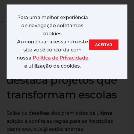
MENU
Para uma melhor experiência
de navegação coletamos
13/05/2026
cookies.
Ao continuar acessando este
ACEITAR
Prêmio Inovação
site você concorda com
nossa
Política de Privacidade
SINEPE/RS 2026
e utilização de cookies.
destaca projetos que
transformam escolas
Saiba os detalhes dos premiados da última
edição e confira as regras para as inscrições
deste ano, que já estão abertas