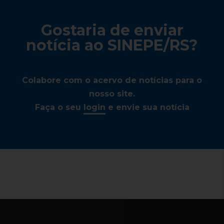
Gostaria de enviar
notícia ao SINEPE/RS?
Colabore com o acervo de notícias para o
nosso site.
Faça o seu
login
e envie sua notícia