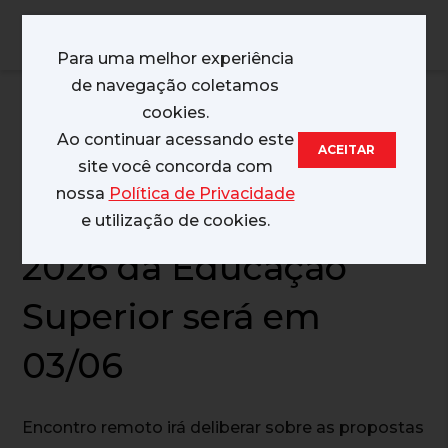
MENU
Para uma melhor experiência
de navegação coletamos
28/05/2026
cookies.
Ao continuar acessando este
ACEITAR
Assembleia para
site você concorda com
nossa
Política de Privacidade
aprovação da CCT
e utilização de cookies.
2026 da Educação
Superior será em
03/06
Encontro remoto irá deliberar sobre as propostas